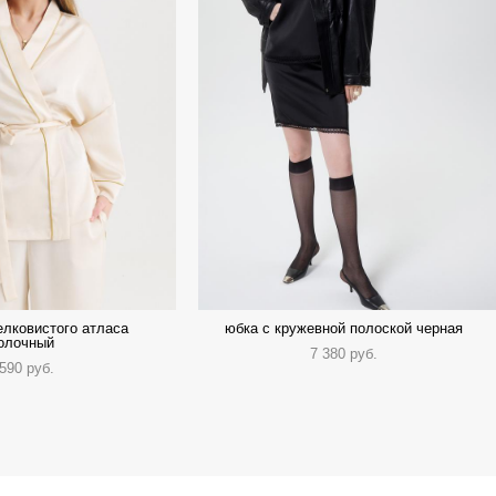
елковистого атласа
юбка с кружевной полоской черная
олочный
7 380 pуб.
 590 pуб.