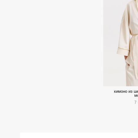
кимоно из ш
м
7